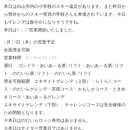
本日は白山市内の小学校のスキー遠足があります。また昨日か
ら県外からのスキー実習の学校さんも来場されています。今日
もゲレンデは賑やかになりそうですね。
本日は8：30営業開始いたしました。
1月29日（木）の営業予定
全面滑走可能
営業時間 8：30～16：45
運行 ゴンドラ・あいあ～る第1リフト・あいあ～る第2リフ
ト・のだいら第1リフト・のだいら第2リフト
滑走可能範囲 エキサイトゲレンデ（上部）・らくらくコー
ス・のだいらゲレンデ・宮様コース・かもしかコース・ときめ
きコース・あいあ～るゲレンデ
エキサイトゲレンデ（下部）、チャレンジコースは安全確保の
ため閉鎖となります。
※本日はのだいらロッジ券売はありません。
※本日はナイター営業日ではありません。