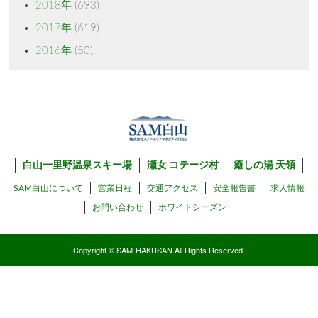
2018年
(693)
2017年
(619)
2016年
(50)
白山一里野温泉スキー場
瀬女 コテージ村
癒しの湯 天領
SAM白山について
営業日程
交通アクセス
安全報告書
求人情報
お問い合わせ
ホワイトシーズン
Copyright © SAM-HAKUSAN All Rights Reserved.