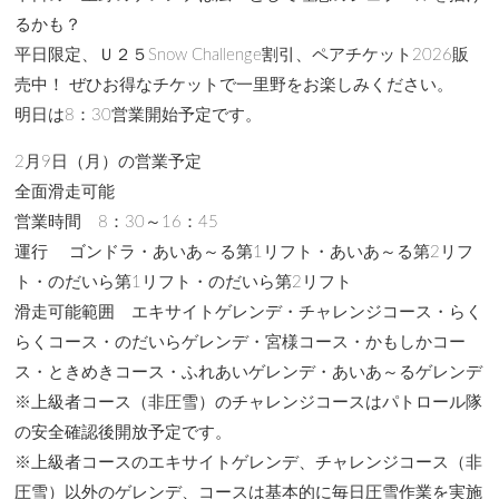
るかも？
平日限定、Ｕ２５Snow Challenge割引、ペアチケット2026販
売中！ ぜひお得なチケットで一里野をお楽しみください。
明日は8：30営業開始予定です。
2月9日（月）の営業予定
全面滑走可能
営業時間 8：30～16：45
運行 ゴンドラ・あいあ～る第1リフト・あいあ～る第2リフ
ト・のだいら第1リフト・のだいら第2リフト
滑走可能範囲 エキサイトゲレンデ・チャレンジコース・らく
らくコース・のだいらゲレンデ・宮様コース・かもしかコー
ス・ときめきコース・ふれあいゲレンデ・あいあ～るゲレンデ
※上級者コース（非圧雪）のチャレンジコースはパトロール隊
の安全確認後開放予定です。
※上級者コースのエキサイトゲレンデ、チャレンジコース（非
圧雪）以外のゲレンデ、コースは基本的に毎日圧雪作業を実施