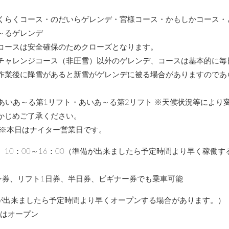
くらくコース・のだいらゲレンデ・宮様コース・かもしかコース・
～るゲレンデ
コースは安全確保のためクローズとなります。
チャレンジコース（非圧雪）以外のゲレンデ、コースは基本的に毎
作業後に降雪があると新雪がゲレンデに被る場合がありますのであ
行 あいあ～る第1リフト・あいあ～る第2リフト ※天候状況等により
かじめご了承ください。
 ※本日はナイター営業日です。
10：00～16：00（準備が出来ましたら予定時間より早く稼働す
ズン券、リフト1日券、半日券、ビギナー券でも乗車可能
準備が出来ましたら予定時間より早くオープンする場合があります。）
スはオープン