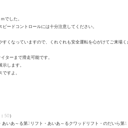
ｃｍでした。
スピードコントロールには十分注意してください。
やすくなっていますので、くれぐれも安全運転を心がけてご来場く
ナイターまで滑走可能です。
展示します。
スですよ。
：50）
・あいあ～る第2リフト・あいあ～るクワッドリフト・のだいら第1