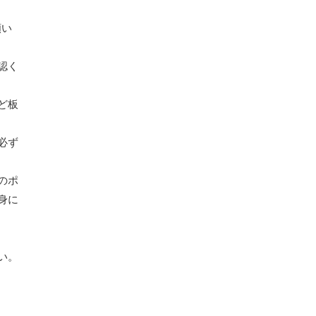
願い
認く
ど板
必ず
のポ
身に
い。