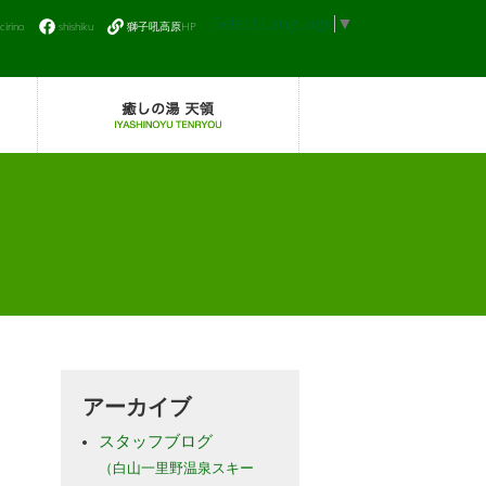
Select Language
▼
icirino
shishiku
獅子吼高原HP
アーカイブ
スタッフブログ
（白山一里野温泉スキー