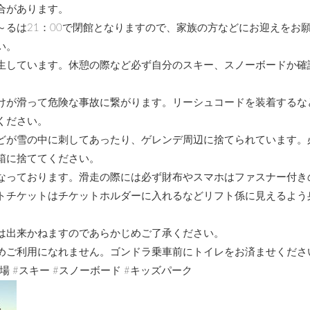
合があります。
～るは21：00で閉館となりますので、家族の方などにお迎えをお
い。
生しています。休憩の際など必ず自分のスキー、スノーボードか確
けが滑って危険な事故に繋がります。リーシュコードを装着するな
ください。
どが雪の中に刺してあったり、ゲレンデ周辺に捨てられています。
箱に捨ててください。
なっております。滑走の際には必ず財布やスマホはファスナー付き
トチケットはチケットホルダーに入れるなどリフト係に見えるよう
。
は出来かねますのであらかじめご了承ください。
めご利用になれません。ゴンドラ乗車前にトイレをお済ませくださ
場 #スキー #スノーボード #キッズパーク