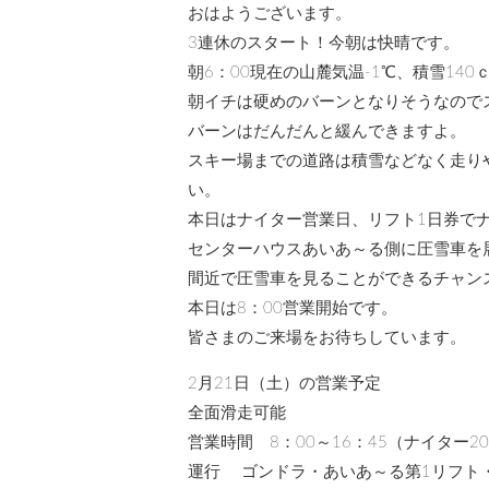
おはようございます。
3連休のスタート！今朝は快晴です。
朝6：00現在の山麓気温-1℃、積雪140
朝イチは硬めのバーンとなりそうなので
バーンはだんだんと緩んできますよ。
スキー場までの道路は積雪などなく走り
い。
本日はナイター営業日、リフト1日券で
センターハウスあいあ～る側に圧雪車を
間近で圧雪車を見ることができるチャン
本日は8：00営業開始です。
皆さまのご来場をお待ちしています。
2月21日（土）の営業予定
全面滑走可能
営業時間 8：00～16：45（ナイター20
運行 ゴンドラ・あいあ～る第1リフト