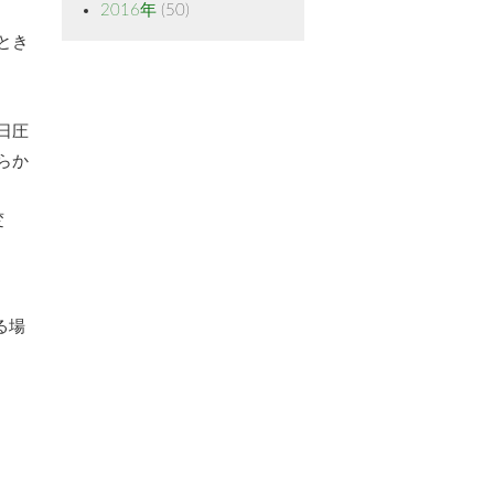
2016年
(50)
とき
日圧
らか
変
る場