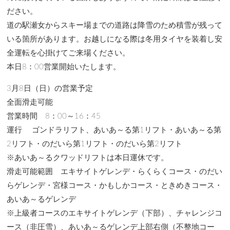
ださい。
道の駅瀬女からスキー場までの道路は降雪のため積雪が残って
いる箇所があります。お越しになる際は冬用タイヤを装着し安
全運転を心掛けてご来場ください。
本日8：00営業開始いたします。
3月8日（日）の営業予定
全面滑走可能
営業時間 8：00～16：45
運行 ゴンドラリフト、あいあ～る第1リフト・あいあ～る第
2リフト・のだいら第1リフト・のだいら第2リフト
※あいあ～るクワッドリフトは本日運休です。
滑走可能範囲 エキサイトゲレンデ・らくらくコース・のだい
らゲレンデ・宮様コース・かもしかコース・ときめきコース・
あいあ～るゲレンデ
※上級者コースのエキサイトゲレンデ（下部）、チャレンジコ
ース（非圧雪）、あいあ～るゲレンデ上部右側（不整地コー