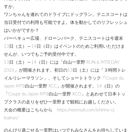
すか。
ワンちゃんを連れてのドライブにドッグラン。テニスコートは
当日受付での利用も可能ですよ。体を動かしてのリフレッシュ
はいかがですか？
バーベキュー広場、ドローンパーク、テニスコートは今週末
13日（土）～14日（日）はイベントのためご利用いただけま
せんが、いつでもご予約受付中です。
13日（土）～14（日）には「白山一里野 RUN & MTB DAY
2026」が開催されます。初日の13日（土）には「３時間トレ
イルリレーマラソン」、そしてショートトラック「Coupe du
Japon MTB白山一里野 XCC」が開催されます。14（日）の
「Coupe du Japon MTB白山一里野 XCO」とあわせて日本トッ
プクラスの走りをぜひ一里野まで観戦にお越しください。
大会の概要はこちらから https://wsresult.com/ichirino-cj-
trailrun/
のんびり過ごせる一里野はいつでもみなさんをお待ちしていま