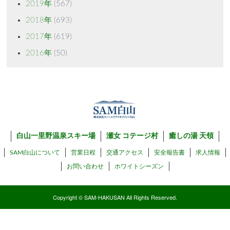
2019年
(567)
2018年
(693)
2017年
(619)
2016年
(50)
白山一里野温泉スキー場
瀬女 コテージ村
癒しの湯 天領
SAM白山について
営業日程
交通アクセス
安全報告書
求人情報
お問い合わせ
ホワイトシーズン
Copyright © SAM-HAKUSAN All Rights Reserved.