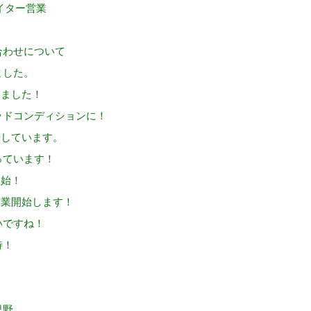
イター営業
合わせについて
ました。
しました！
ッドコンディションに！
始しています。
っています！
開始！
営業開始します！
いですね！
待！
里野。