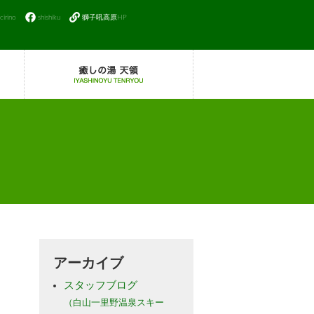
icirino
shishiku
獅子吼高原HP
アーカイブ
スタッフブログ
（白山一里野温泉スキー