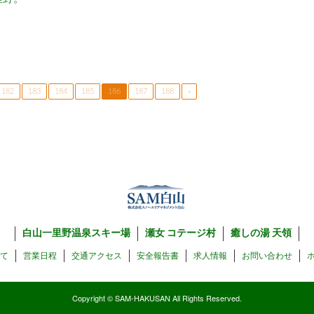
182
183
184
185
186
187
188
»
白山一里野温泉スキー場
瀬女 コテージ村
癒しの湯 天領
いて
営業日程
交通アクセス
安全報告書
求人情報
お問い合わせ
Copyright © SAM-HAKUSAN All Rights Reserved.