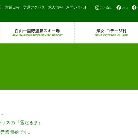
策
営業日程
交通アクセス
求人情報
お問い合わせ
SAM白山
sena
す。
ガラスの『雪だるま』
0営業開始です。