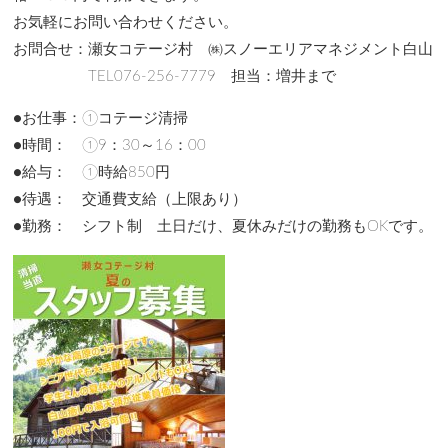
お気軽にお問い合わせください。
お問合せ：瀬女コテージ村 ㈱スノーエリアマネジメント白山
TEL076-256-7779 担当：増井まで
●お仕事：①コテージ清掃
●時間： ①9：30～16：00
●給与： ①時給850円
●待遇： 交通費支給（上限あり）
●勤務： シフト制 土日だけ、夏休みだけの勤務もOKです。