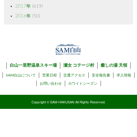
2017年
(619)
2016年
(50)
白山一里野温泉スキー場
瀬女 コテージ村
癒しの湯 天領
SAM白山について
営業日程
交通アクセス
安全報告書
求人情報
お問い合わせ
ホワイトシーズン
Copyright © SAM-HAKUSAN All Rights Reserved.