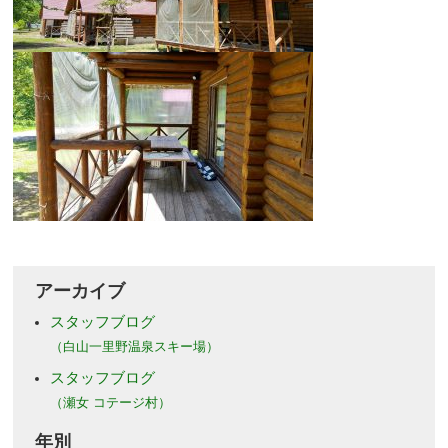
アーカイブ
スタッフブログ
（白山一里野温泉スキー場）
スタッフブログ
（瀬女 コテージ村）
年別