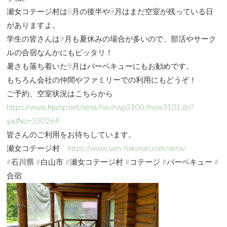
瀬女コテージ村は8月の後半や9月はまだ空室が残っている日
がありますよ。
学生の皆さんは9月も夏休みの場合が多いので、部活やサーク
ルの合宿なんかにもピッタリ！
暑さも落ち着いた9月はバーベキューにもお勧めです。
もちろん会社の仲間やファミリーでの利用にもどうぞ！
ご予約、空室状況はこちらから
https://www.hpdsp.net/sena/hw/hwp3100/hww3101.do?
yadNo=330264
皆さんのご利用をお待ちしています。
瀬女コテージ村
https://www.sam-hakusan.com/sena/
#石川県 #白山市 #瀬女コテージ村 #コテージ #バーベキュー #
合宿