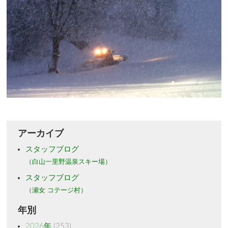
アーカイブ
スタッフブログ
（白山一里野温泉スキー場）
スタッフブログ
（瀬女 コテージ村）
年別
2026年
(253)