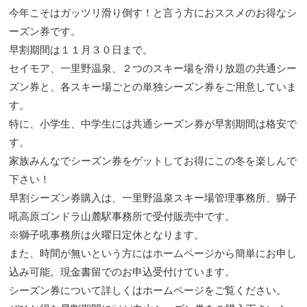
今年こそはガッツリ滑り倒す！と言う方におススメのお得なシ
ーズン券です。
早割期間は１１月３０日まで。
セイモア、一里野温泉、２つのスキー場を滑り放題の共通シー
ズン券と、各スキー場ごとの単独シーズン券をご用意していま
す。
特に、小学生、中学生には共通シーズン券が早割期間は格安で
す。
家族みんなでシーズン券をゲットしてお得にこの冬を楽しんで
下さい！
早割シーズン券購入は、一里野温泉スキー場管理事務所、獅子
吼高原ゴンドラ山麓駅事務所で受付販売中です。
※獅子吼事務所は火曜日定休となります。
また、時間が無いという方にはホームページから簡単にお申し
込み可能。現金書留でのお申込受付けています。
シーズン券について詳しくはホームページをご覧ください。