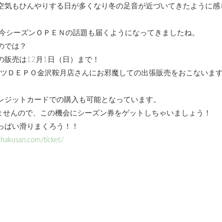
空気もひんやりする日が多くなり冬の足音が近づいてきたように感
、今シーズンＯＰＥＮの話題も届くようになってきましたね。
のでは？
販売は12月1日（日）まで！
ポーツＤＥＰＯ金沢鞍月店さんにお邪魔しての出張販売をおこないま
レジットカードでの購入も可能となっています。
きませんので、この機会にシーズン券をゲットしちゃいましょう！
っぱい滑りまくろう！！
hakusan.com/ticket/