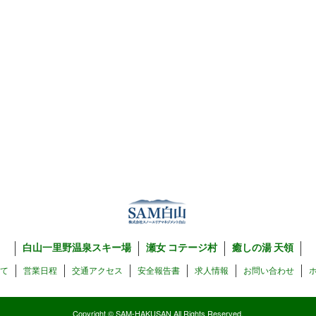
白山一里野温泉スキー場
瀬女 コテージ村
癒しの湯 天領
いて
営業日程
交通アクセス
安全報告書
求人情報
お問い合わせ
Copyright © SAM-HAKUSAN All Rights Reserved.