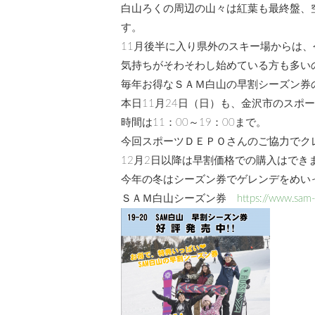
白山ろくの周辺の山々は紅葉も最終盤、
す。
11月後半に入り県外のスキー場からは
気持ちがそわそわし始めている方も多い
毎年お得なＳＡＭ白山の早割シーズン券の
本日11月24日（日）も、金沢市のス
時間は11：00～19：00まで。
今回スポーツＤＥＰＯさんのご協力でク
12月2日以降は早割価格での購入はで
今年の冬はシーズン券でゲレンデをめい
ＳＡＭ白山シーズン券
https://www.sam-