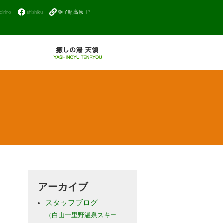
icirino
shishiku
獅子吼高原HP
アーカイブ
スタッフブログ
（白山一里野温泉スキー