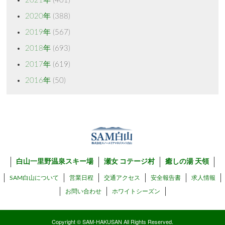
2021年
(401)
2020年
(388)
2019年
(567)
2018年
(693)
2017年
(619)
2016年
(50)
白山一里野温泉スキー場
瀬女 コテージ村
癒しの湯 天領
SAM白山について
営業日程
交通アクセス
安全報告書
求人情報
お問い合わせ
ホワイトシーズン
Copyright © SAM-HAKUSAN All Rights Reserved.