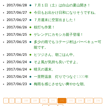
2017/06/28
７月１日（土）は白山の夏山開き！
2017/06/27
今日もお出かけ日和になりそうですね。
2017/06/27
７月週末に空室出ました！
2017/06/26
枝打ち作業！
2017/06/25
ゲレンデにカモシカ親子登場！
2017/06/25
多少の雨でもコテージ村はバーベキュー可
能です。
2017/06/25
ヒツジさん、朝ごはん中。
2017/06/24
そよ風が気持ち良いですよ。
2017/06/24
晴天の週末。
2017/06/24
一里野温泉 灯りでつなぐ1300年
2017/06/23
梅雨を感じさせない爽やかな朝。
«
1
…
188
189
190
191
192
193
194
195
196