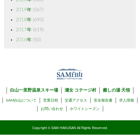
2019年
(567)
2018年
(693)
2017年
(619)
2016年
(50)
白山一里野温泉スキー場
瀬女 コテージ村
癒しの湯 天領
SAM白山について
営業日程
交通アクセス
安全報告書
求人情報
お問い合わせ
ホワイトシーズン
Copyright © SAM-HAKUSAN All Rights Reserved.