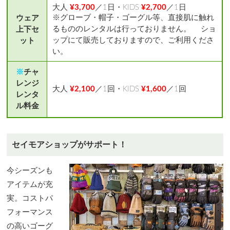
大人
¥3,700
／1日・KIDS
¥2,700
／1日
※グローブ・帽子・ゴーグル等、直接肌に触れ
ウェア
るもののレンタルは行っておりません。 ショ
上下セ
ップにて販売しておりますので、ご利用くださ
ット
い。
※
チャ
レンジ
大人
¥2,100
／1回・KIDS
¥1,600
／1回
レンタ
ル料金
セイモアショップがサポート！
今シーズンも
アイテムが充
実。コストパ
フォーマンス
の高いゴーグ