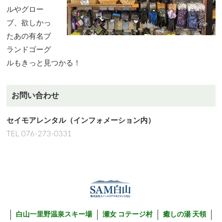
ルやグロー
ブ、欲しかっ
たあの有名ブ
ランドゴーグ
ルもきっと見つかる！
お問い合わせ
セイモアレンタル（インフォメーション内）
TEL 076-273-0331
白山一里野温泉スキー場
瀬女 コテージ村
癒しの湯 天領