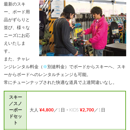
最新のスキ
ー、ボード用
品がずらりと
並び、様々な
ニーズにお応
えいたしま
す。
また、チャレ
ンジレンタル料金（
※
別途料金）でボードからスキーへ、スキ
ーからボードへのレンタルチェンジも可能。
常にチューンナップされた快適な道具で上達間違いなし。
スキー
／スノ
ーボー
大人
¥4,800
／1日・KIDS
¥2,700
／1日
ドセッ
ト