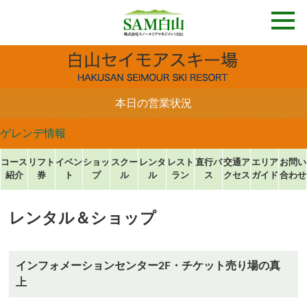
本日の営業状況
ゲレンデ情報
コース
リフト
イベン
ショッ
スクー
レンタ
レスト
直行バ
交通
ア
エリア
お問い
紹介
券
ト
プ
ル
ル
ラン
ス
クセス
ガイド
合わせ
レンタル＆ショップ
インフォメーションセンター2F・チケット売り場の真
上