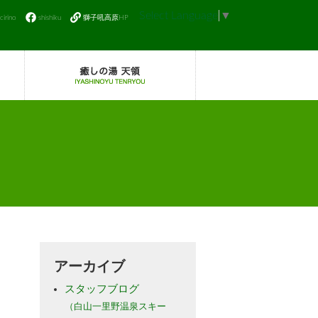
Select Language
▼
icirino
shishiku
獅子吼高原HP
アーカイブ
スタッフブログ
（白山一里野温泉スキー