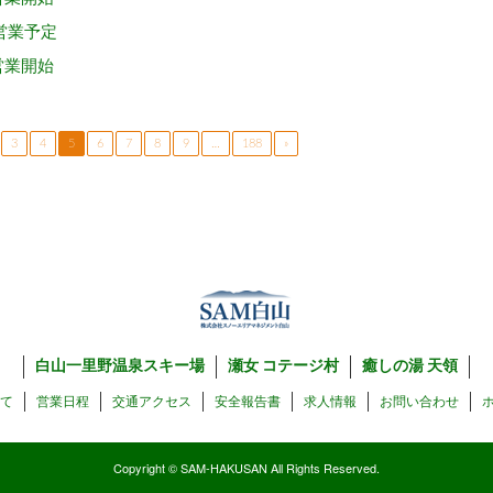
営業予定
営業開始
3
4
5
6
7
8
9
…
188
»
白山一里野温泉スキー場
瀬女 コテージ村
癒しの湯 天領
いて
営業日程
交通アクセス
安全報告書
求人情報
お問い合わせ
Copyright © SAM-HAKUSAN All Rights Reserved.